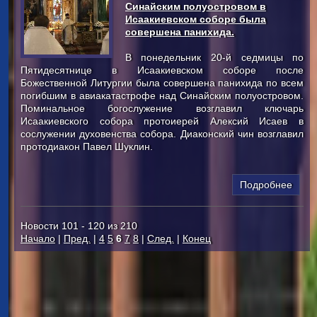
Синайским полуостровом в
Исаакиевском соборе была
совершена панихида.
В понедельник 20-й седмицы по
Пятидесятнице в Исаакиевском соборе после
Божественной Литургии была совершена панихида по всем
погибшим в авиакатастрофе над Синайским полуостровом.
Поминальное богослужение возглавил ключарь
Исаакиевского собора протоиерей Алексий Исаев в
сослужении духовенства собора. Диаконский чин возглавил
протодиакон Павел Шуклин.
Подробнее
Новости 101 - 120 из 210
Начало
|
Пред.
|
4
5
6
7
8
|
След.
|
Конец