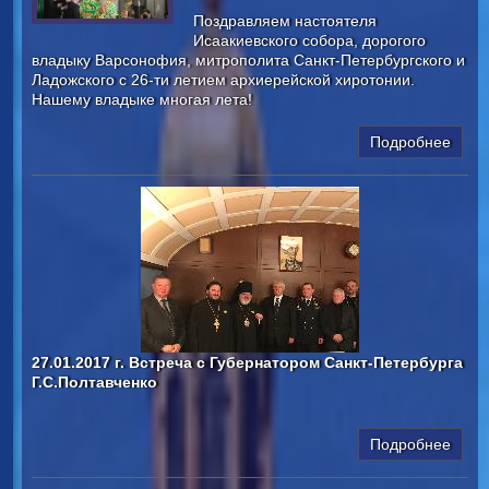
Поздравляем настоятеля
Исаакиевского собора, дорогого
владыку Варсонофия, митрополита Санкт-Петербургского и
Ладожского с 26-ти летием архиерейской хиротонии.
Нашему владыке многая лета!
Подробнее
27.01.2017 г. Встреча с Губернатором Санкт-Петербурга
Г.С.Полтавченко
Подробнее