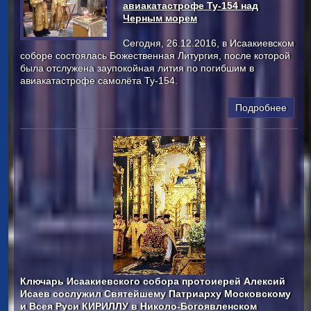
авиакатастрофе Ту-154 над
Черным морем
Сегодня, 26.12.2016, в Исаакиевском
соборе состоялась Божественная Литургия, после которой
была отслужена заупокойная лития по погибшим в
авиакатастрофе самолёта Ту-154.
Подробнее
Ключарь Исаакиевского собора протоиерей Алексий
Исаев сослужил Святейшему Патриарху Московскому
и Всея Руси КИРИЛЛУ в Николо-Богоявленском