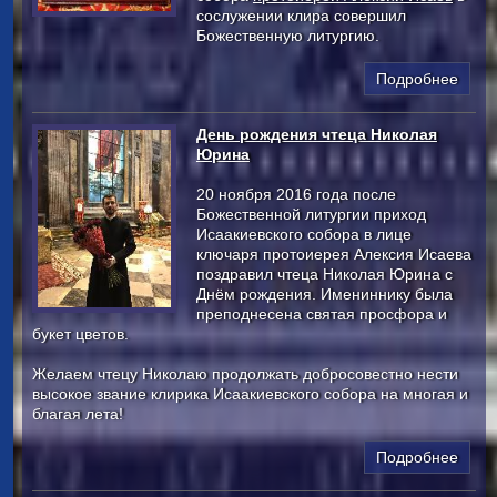
сослужении клира совершил
Божественную литургию.
Подробнее
День рождения чтеца Николая
Юрина
20 ноября 2016 года после
Божественной литургии приход
Исаакиевского собора в лице
ключаря протоиерея Алексия Исаева
поздравил чтеца Николая Юрина с
Днём рождения. Имениннику была
преподнесена святая просфора и
букет цветов.
Желаем чтецу Николаю продолжать добросовестно нести
высокое звание клирика Исаакиевского собора на многая и
благая лета!
Подробнее