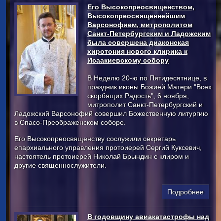
Его Высокопреосвященством,
Высокопреосвященнейшим
Варсонофием, митрополитом
Санкт-Петербургским и Ладожским
была совершена диаконская
хиротония нового клирика к
Исаакиевскому собору
В Неделю 20-ю по Пятидесятнице, в
праздник иконы Божией Матери "Всех
скорбящих Радость", 6 ноября,
митрополит Санкт-Петербургский и
Ладожский Варсонофий совершил Божественную литургию
в Спасо-Преображенском соборе.
Его Высокопреосвященству сослужили секретарь
епархиального управления протоиерей Сергий Куксевич,
настоятель протоиерей Николай Брындин с клиром и
другие священнослужители.
Подробнее
В годовщину авиакатастрофы над