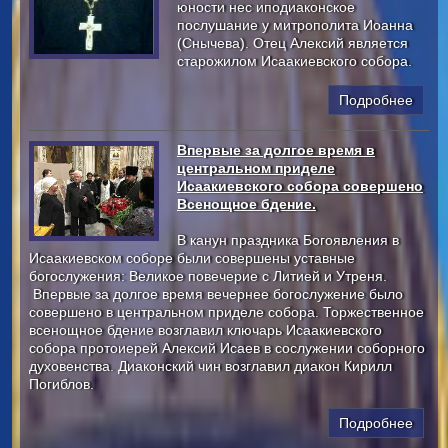
юности нес иподиаконское
послушание у митрополита Иоанна
(Снычева). Отец Алексий является
старожилом Исаакиевского собора.
Подробнее
Впервые за долгое время в
центральном приделе
Исаакиевского собора совершено
Всенощное бдение.
В канун праздника Богоявления в
Исаакиевском соборе были совершены уставные
богослужения: Великое повечерие с Литией и Утреня.
Впервые за долгое время вечернее богослужение было
совершено в центральном приделе собора. Торжественное
всенощное бдение возглавил ключарь Исаакиевского
собора протоиерей Алексий Исаев в сослужении соборного
духовенства. Диаконский чин возглавил диакон Кирилл
Погиблов.
Подробнее