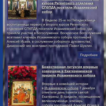
курсов Регентского отделения
СПбПДА посетили Исаакиевский
собор
В Неделю 25-ю по Пятидесятнице
воспитанницы первого и второго курсов Регентского
отделения СПбПДА посетили Исаакиевский собор, где
приняли участие в богослужении. Воскресное богослужение
возглавил ключарь Исаакиевского собора протоиерей
Алексий Исаев, в сослужении соборного духовенства.
Диаконский чин возглавил протодиакон Павел Шуклин.
Подробнее
Божественная литургия впервые
совершена в Екатерининском
приделе Исаакиевского собора
Впервые в новейшей истории
в
Исаакиевском соборе
7 декабря
отметили день памяти святой
Екатерины. В приделе, посвященном
великомученице, ключарь
собора
протоиерей Алексий Исаев
в