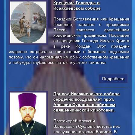
Крещение Господне в
Исаакиевском соборе
Праздник Богоявления или Крещения
Господня, наравне с праздником
Пасхи, является древнейшим
христианским праздником. Посвящен
он крещению Господа Иисуса Христа
в реке Иордан. Этот праздник
издревле встречался христианами с большим подъемом
потому, что он напоминал им об их собственном крещении
и побуждал глубже осознать силу этого таинства.
Подробнее
Приход Исаакиевского собора
сердечно поздравляет прот.
Алексия Суслова с юбилеем
священнической хиротонии.
Протоиерей Алексий
Валерьевич Суслов с детства нес
послушание в храме Божием. В