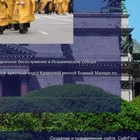
здничное богослужение в Исаакиевском соборе.
кой крестный ход с Казанской иконой Божией Матери по
Создание и продвижение сайта:
СайтГуру