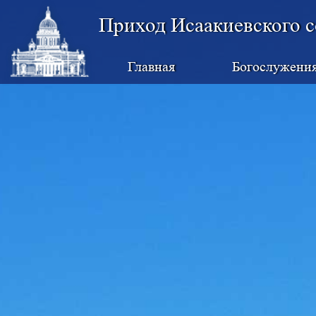
Приход Исаакиевского с
Главная
Богослужени