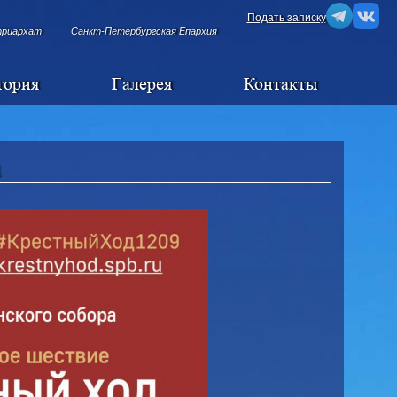
Подать записку
триархат
Санкт-Петербургская Епархия
тория
Галерея
Контакты