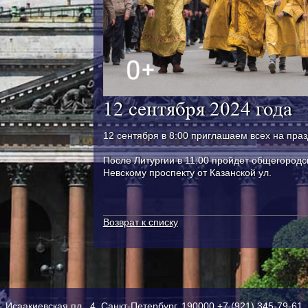
12 сентября 2024 года
12 сентября в 8:00 приглашаем всех на пра
После Литургии в 11:00 пройдет общегородс
Невскому проспекту от Казанской ул.
Возврат к списку
Исаакиевская пл., 4, Санкт-Петербург, 190000
+7 (921) 345-79-61