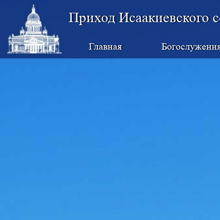
Приход Исаакиевского с
Главная
Богослужени