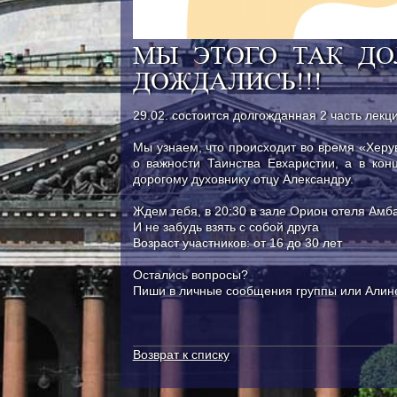
МЫ ЭТОГО ТАК ДО
ДОЖДАЛИСЬ!!!
29.02. состоится долгожданная 2 часть лекц
Мы узнаем, что происходит во время «Херу
о важности Таинства Евхаристии, а в кон
дорогому духовнику отцу Александру.
Ждем тебя, в 20:30 в зале Орион отеля Амба
И не забудь взять с собой друга
Возраст участников: от 16 до 30 лет
Остались вопросы?
Пиши в личные сообщения группы или Алин
Возврат к списку