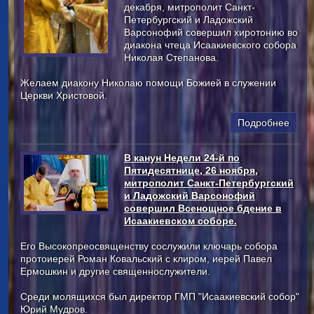
декабря, митрополит Санкт-
Петербургский и Ладожский
Варсонофий совершил хиротонию во
диакона чтеца Исаакиевского собора
Николая Степанова.
Желаем диакону Николаю помощи Божией в служении
Церкви Христовой.
Подробнее
В канун Недели 24-й по
Пятидесятнице, 26 ноября,
митрополит Санкт-Петербургский
и Ладожский Варсонофий
совершил Всенощное бдение в
Исаакиевском соборе.
Его Высокопреосвященству сослужили ключарь собора
протоиерей Роман Ковальский с клиром, иерей Павел
Ермошкин и другие священнослужители.
Среди молящихся был директор ГМП "Исаакиевский собор"
Юрий Мудров.