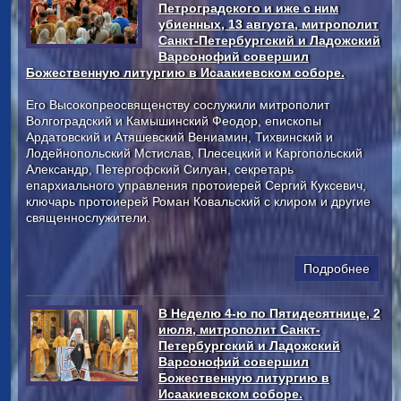
Петроградского и иже с ним
убиенных, 13 августа, митрополит
Санкт-Петербургский и Ладожский
Варсонофий совершил
Божественную литургию в Исаакиевском соборе.
Его Высокопреосвященству сослужили митрополит
Волгоградский и Камышинский Феодор, епископы
Ардатовский и Атяшевский Вениамин, Тихвинский и
Лодейнопольский Мстислав, Плесецкий и Каргопольский
Александр, Петергофский Силуан, секретарь
епархиального управления протоиерей Сергий Куксевич,
ключарь протоиерей Роман Ковальский с клиром и другие
священнослужители.
Подробнее
В Неделю 4-ю по Пятидесятнице, 2
июля, митрополит Санкт-
Петербургский и Ладожский
Варсонофий совершил
Божественную литургию в
Исаакиевском соборе.