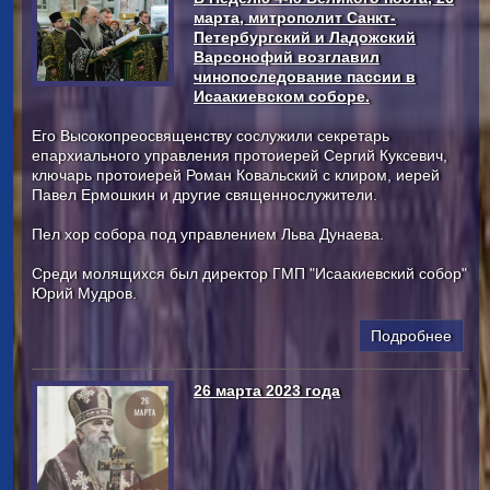
марта, митрополит Санкт-
Петербургский и Ладожский
Варсонофий возглавил
чинопоследование пассии в
Исаакиевском соборе.
Его Высокопреосвященству сослужили секретарь
епархиального управления протоиерей Сергий Куксевич,
ключарь протоиерей Роман Ковальский с клиром, иерей
Павел Ермошкин и другие священнослужители.
Пел хор собора под управлением Льва Дунаева.
Среди молящихся был директор ГМП "Исаакиевский собор"
Юрий Мудров.
Подробнее
26 марта 2023 года