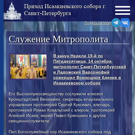
Приход Исаакиевского собора г.
Санкт-Петербурга
Подать записку
Служение Митрополита
В канун Недели 19-й по
Пятидесятнице, 14 октября,
митрополит Санкт-Петербургский
и Ладожский Варсонофий
совершил Всенощное бдение в
Исаакиевском соборе
Его Высокопреосвященству сослужили епископ
Кронштадтский Вениамин, секретарь епархиального
управления протоиерей Сергий Куксевич, ключарь
протоиерей Роман Ковальский с клиром, протоиерей
Алексий Исаев, иерей Павел Ермошкин и другие
священнослужители.
Пел Богослужебный хор Исаакиевского собора под