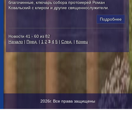
благочинные, ключарь собора протоиерей Роман
Ковальский с клиром и другие священнослужители.
Подробнее
Новости 41 - 60 из 82
Начало
|
Пред.
|
1
2
3
4
5
|
След.
|
Конец
2026г. Все права защищены
Исаакиевская пл., 4, Санкт-Петербург, 190000
+7 (921) 345-79-
61
Создание и продвижение сайта:
СайтГуру