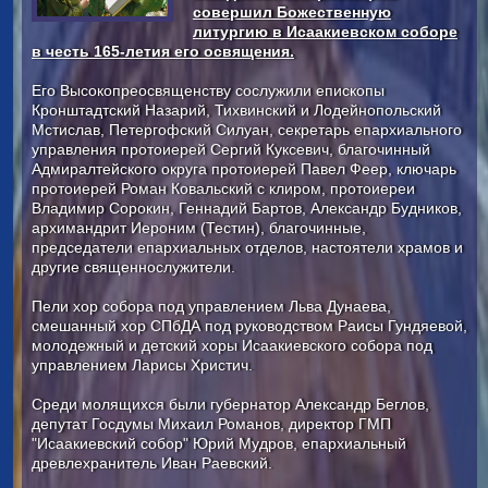
совершил Божественную
литургию в Исаакиевском соборе
в честь 165-летия его освящения.
Его Высокопреосвященству сослужили епископы
Кронштадтский Назарий, Тихвинский и Лодейнопольский
Мстислав, Петергофский Силуан, секретарь епархиального
управления протоиерей Сергий Куксевич, благочинный
Адмиралтейского округа протоиерей Павел Феер, ключарь
протоиерей Роман Ковальский с клиром, протоиереи
Владимир Сорокин, Геннадий Бартов, Александр Будников,
архимандрит Иероним (Тестин), благочинные,
председатели епархиальных отделов, настоятели храмов и
другие священнослужители.
Пели хор собора пoд управлением Льва Дунаева,
смешанный хор СПбДА под руководством Раисы Гундяевой,
молодежный и детский хоры Исаакиевского собора под
управлением Ларисы Христич.
Среди молящихся были губернатор Александр Беглов,
депутат Госдумы Михаил Романов, директор ГМП
"Исаакиевский собор" Юрий Мудров, епархиальный
древлехранитель Иван Раевский.