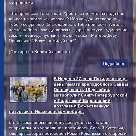
митрополии
"Что принесем Тебе в дар, Христе, за то, что Ты ради нас
явился на земле как человек? Ибо каждое из творений,
Тобою созданных, благодарность Тебе приносит: Ангелы -
песнь, небеса - звезду, волхвы - дары, пастухи - удивление,
земля - пещеру, пустыня - ясли, мы же - Матерь-Деву.
Предвечный Боже, помилуй нас!"
(Стихира на Великой вечерне).
Подробнее
В Неделю 27-ю по Пятидесятнице,
день памяти преподобного Саввы
Освященного, 18 декабря,
митрополит Санкт-Петербургский
и Ладожский Варсонофий
возглавил Божественную
литургию в Исаакиевском соборе.
Его Высокопреосвященству сослужили секретарь
епархиального управления протоиерей Сергий Куксевич,
ключарь собора протоиерей Роман Ковальский с клиром и