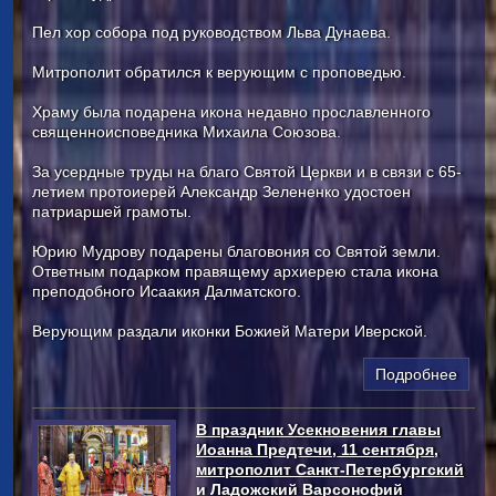
Пел хор собора под руководством Льва Дунаева.
Митрополит обратился к верующим с проповедью.
Храму была подарена икона недавно прославленного
священноисповедника Михаила Союзова.
За усердные труды на благо Святой Церкви и в связи с 65-
летием протоиерей Александр Зелененко удостоен
патриаршей грамоты.
Юрию Мудрову подарены благовония со Святой земли.
Ответным подарком правящему архиерею стала икона
преподобного Исаакия Далматского.
Верующим раздали иконки Божией Матери Иверской.
Подробнее
В праздник Усекновения главы
Иоанна Предтечи, 11 сентября,
митрополит Санкт-Петербургский
и Ладожский Варсонофий