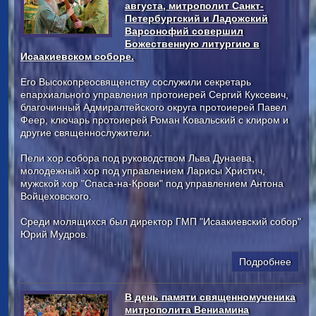
августа, митрополит Санкт-
Петербургский и Ладожский
Варсонофий совершил
Божественную литургию в
Исаакиевском соборе.
Его Высокопреосвященству сослужили секретарь
епархиального управления протоиерей Сергий Куксевич,
благочинный Адмиралтейского округа протоиерей Павел
Феер, ключарь протоиерей Роман Ковальский с клиром и
другие священнослужители.
Пели хор собора под руководством Льва Дунаева,
молодежный хор под управлением Ларисы Христич,
мужской хор "Спаса-на-Крови" под управлением Антона
Войцеховского.
Среди молящихся был директор ГМП "Исаакиевский собор"
Юрий Мудров.
Подробнее
В день памяти священномученика
митрополита Вениамина