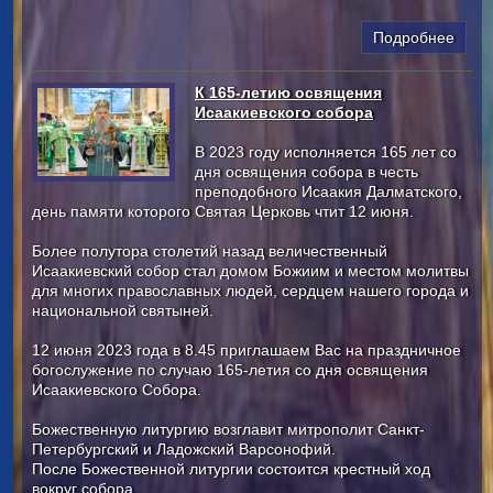
Подробнее
К 165-летию освящения
Исаакиевского собора
В 2023 году исполняется 165 лет со
дня освящения собора в честь
преподобного Исаакия Далматского,
день памяти которого Святая Церковь чтит 12 июня.
Более полутора столетий назад величественный
Исаакиевский собор стал домом Божиим и местом молитвы
для многих православных людей, сердцем нашего города и
национальной святыней.
12 июня 2023 года в 8.45 приглашаем Вас на праздничное
богослужение по случаю 165-летия со дня освящения
Исаакиевского Cобора.
Божественную литургию возглавит митрополит Санкт-
Петербургский и Ладожский Варсонофий.
После Божественной литургии состоится крестный ход
вокруг собора.