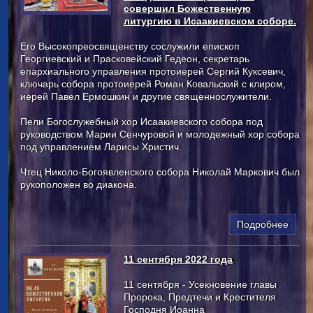
совершил Божественную
литургию в Исаакиевском соборе.
Его Высокопреосвященству сослужили епископ
Георгиевский и Прасковейский Гедеон, секретарь
епархиального управления протоиерей Сергий Куксевич,
ключарь собора протоиерей Роман Ковальский с клиром,
иерей Павел Ермошкин и другие священнослужители.
Пели Богослужебный хор Исаакиевского собора под
руководством Марии Сенчуровой и молодежный хор собора
под управлением Ларисы Христич.
Чтец Николо-Богоявленского собора Николай Маркович был
рукоположен во диакона.
Подробнее
11 сентября 2022 года
11 сентября - Усекновение главы
Пророка, Предтечи и Крестителя
Господня Иоанна