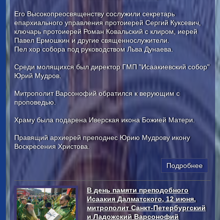
Его Высокопреосвященству сослужили секретарь
епархиального управления протоиерей Сергий Куксевич,
ключарь протоиерей Роман Ковальский с клиром, иерей
Павел Ермошкин и другие священнослужители.
Пел хор собора под руководством Льва Дунаева.
Среди молящихся был директор ГМП "Исаакиевский собор"
Юрий Мудров.
Митрополит Варсонофий обратился к верующим с
проповедью.
Храму была подарена Иверская икона Божией Матери.
Правящий архиерей преподнес Юрию Мудрову икону
Воскресения Христова.
Подробнее
В день памяти преподобного
Исаакия Далматского, 12 июня,
митрополит Санкт-Петербургский
и Ладожский Варсонофий