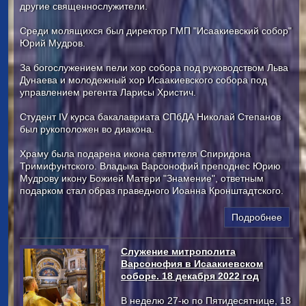
другие священнослужители.
Среди молящихся был директор ГМП "Исаакиевский собор"
Юрий Мудров.
За богослужением пели хор собора под руководством Льва
Дунаева и молодежный хор Исаакиевского собора под
управлением регента Ларисы Христич.
Студент IV курса бакалавриата СПбДА Николай Степанов
был рукоположен во диакона.
Храму была подарена икона святителя Спиридона
Тримифунтского. Владыка Варсонофий преподнес Юрию
Мудрову икону Божией Матери "Знамение", ответным
подарком стал образ праведного Иоанна Кронштадтского.
Подробнее
Служение митрополита
Варсонофия в Исаакиевском
соборе. 18 декабря 2022 год
В неделю 27-ю по Пятидесятнице, 18