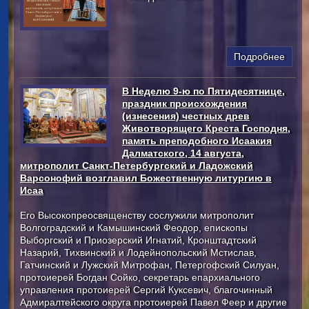
Подробнее
В Неделю 9-ю по Пятидесятнице,
праздник происхождения
(изнесения) честных древ
Животворящего Креста Господня,
память преподобного Исаакия
Далматского, 14 августа,
митрополит Санкт-Петербургский и Ладожский
Варсонофий возглавил Божественную литургию в
Исаа
Его Высокопреосвященству сослужили митрополит
Волгоградский и Камышинский Феодор, епископы
Выборгский и Приозерский Игнатий, Кронштадтский
Назарий, Тихвинский и Лодейнопольский Мстислав,
Гатчинский и Лужский Митрофан, Петергофский Силуан,
протоиерей Богдан Сойко, секретарь епархиального
управления протоиерей Сергий Куксевич, благочинный
Адмиралтейского округа протоиерей Павел Феер и другие