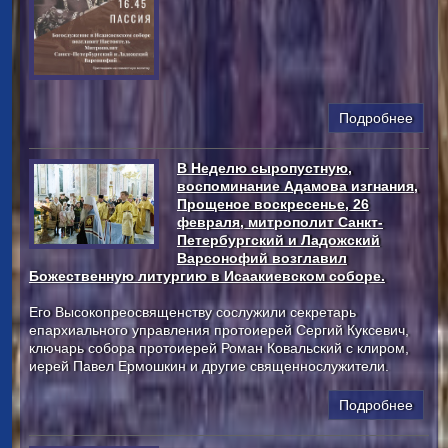
Подробнее
В Неделю сыропустную,
воспоминание Адамова изгнания,
Прощеное воскресенье, 26
февраля, митрополит Санкт-
Петербургский и Ладожский
Варсонофий возглавил
Божественную литургию в Исаакиевском соборе.
Его Высокопреосвященству сослужили секретарь
епархиального управления протоиерей Сергий Куксевич,
ключарь собора протоиерей Роман Ковальский с клиром,
иерей Павел Ермошкин и другие священнослужители.
Подробнее