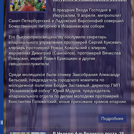
В праздник Входа Господня в
Иерусалим, 9 апреля, митрополит
Санкт-Петербургский и Ладожский Варсонофий совершил
Божественную литургию в Исаакиевском соборе.
Его Высокопреосвященству сослужили секретарь
епархиального управления протоиерей Сергий Куксевич,
ключарь протоиерей Роман Ковальский с клиром,
иеромонах Димитрий (Самойлов), протоиерей Вячеслав
Помаскин, иерей Павел Ермошкин и другие
священнослужители.
Среди молящихся были спикер Заксобрания Александр
Бельский, председатель городского комитета по
молодежной политике Богдан Заставный, директор ГМП
"Исаакиевский собор" Юрий Мудров, председатель
епархиального отдела по делам молодежи протоиерей
Константин Головатский, юные прихожане храмов епархии.
Подробнее
В Неделю 4-ю Великого поста, 26