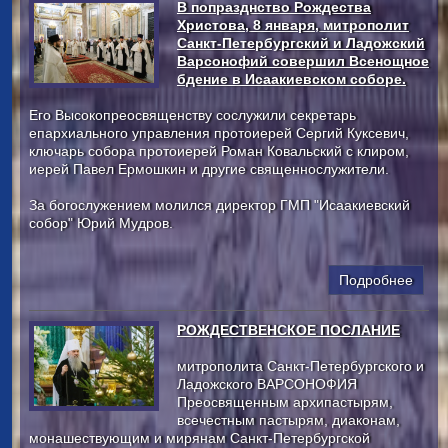
В попразднство Рождества
Христова, 8 января, митрополит
Санкт-Петербургский и Ладожский
Варсонофий совершил Всенощное
бдение в Исаакиевском соборе.
Его Высокопреосвященству сослужили секретарь
епархиального управления протоиерей Сергий Куксевич,
ключарь собора протоиерей Роман Ковальский с клиром,
иерей Павел Ермошкин и другие священнослужители.
За богослужением молился директор ГМП "Исаакиевский
собор" Юрий Мудров.
Подробнее
РОЖДЕСТВЕНСКОЕ ПОСЛАНИЕ
митрополита Санкт-Петербургского и
Ладожского ВАРСОНОФИЯ
Преосвященным архипастырям,
всечестным пастырям, диаконам,
монашествующим и мирянам Санкт-Петербургской