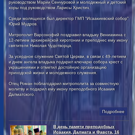
руководством Марии Сенчуровой и молодежный и детский
хоры под руководством Ларисы Христич.
Среди молящихся был директор ГМП "Исаакиевский собор"
Юрий Мудров.
Митрополит Варсонофий поздравил владыку Вениамина с
12-летием архиерейской хиротонии и преподнес ему икону
святителя Николая Чудотворца.
За усердное служение Святой Церкви, в связи с 49-летием
и днем ангела владыка подарил ключарю собора крест с
украшениями и отметил достойную организацию
приходской жизни и молодежного служения.
Отец Роман поблагодарил митрополита за совместную
молитву и подарил ему икону преподобного Исаакия
Далматского.
Подробнее
В день памяти преподобных
Исаакия, Далмата и Фавста, 16