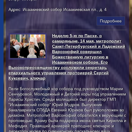
Адрес: Исаакиевский собор Исаакиевская пл., д. 4
Подробнее
Неделю 5-ю по Пасхе, о
самаряныне, 14 мая, митрополит
Санкт-Петербургский и Ладожский
Варсонофий совершил
Божественную литургию в
Исаакиевском соборе. Его
Высокопреосвященству сослужили секретарь
епархиального управления протоиерей Сергий
Куксевич, ключар
Пели Богослужебный хор собора под руководством Марии
Сенчуровой, Молодежный и Детский хоры под управлением
Ларисы Христич. Среди молящихся был директор ГМП
"Исаакиевский собор" Юрий Мудров. Выпускник
бакалавриата СПбДА Евгений Юриков был рукоположен во
диакона. Митрополит Варсонофий обратился к верующим с
проповедью. Храму была подарена икона святых Кирилла и
Мефодия. Правящий архиерей преподнес ключарю и
директору музея по сувенирному пасхальному яйцу.