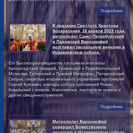
Подробнее
В праздник Светлого Христова
Воскресения, 16 апреля 2023 года,
митрополит Санкт-Петербургский
и Ладожский Варсонофий
возглавил пасхальную вечерню в
Исаакиевском соборе.
Его Высокопреосвященству сослужили епископы
Кронштадтский Назарий, Тихвинский и Лодейнопольский
Мстислав, Гатчинский и Лужский Митрофан, Петергофский
Силуан, секретарь епархиального управления протоиерей
Сергий Куксевич, ключарь собора протоиерей Роман
Ковальский с клиром, благочинные, настоятели храмов и
другие священнослужители.
Подробнее
Митрополит Варсонофий
совершил Божественную
литургию в Исаакиевском соборе.