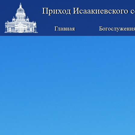
Приход Исаакиевского с
Главная
Богослужени