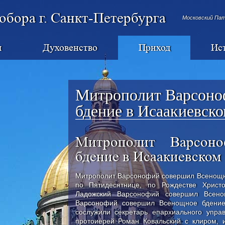
обора г. Санкт-Петербурга
Московский Па
я
Духовенство
Приход
Ис
Митрополит Варсоно
бдение в Исаакиевско
Митрополит Варсон
бдение в Исаакиевском
Митрополит Варсонофий совершил Всенощно
по Пятидесятнице, по Рождестве Христо
Ладожский Варсонофий совершил Всено
Варсонофий совершил Всенощное бдение
сослужили секретарь епархиального упра
протоиерей Роман Ковальский с клиром, 