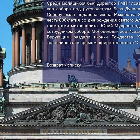
Среди молящихся был директор ГМП "Исаа
хор собора под руководством Льва Дунае
Собору была подарена икона Рождества 
честь 800-летия со дня рождения святого А
грамотами митрополита. Юрий Мудров под
сотрудником собора. Молодежный хор Исаак
Верующим раздали иконки Рождества Х
транслировал в прямом эфире телеканал "С
Возврат к списку