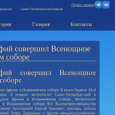
Подать записку
триархат
Санкт-Петербургская Епархия
тория
Галерея
Контакты
фий совершил Всенощное
м соборе
офий совершил Всенощное
 соборе
е бдение в Исаакиевском соборе В канун Недели 29-й
вом, 8 января, митрополит Санкт-Петербургский и
щное бдение в Исаакиевском соборе. Митрополит
 в Исаакиевском соборе Его Высокопреосвященству
вления протоиерей Сергий Куксевич, ключарь собора
иерей Павел Ермошкин и другие священнослужители.