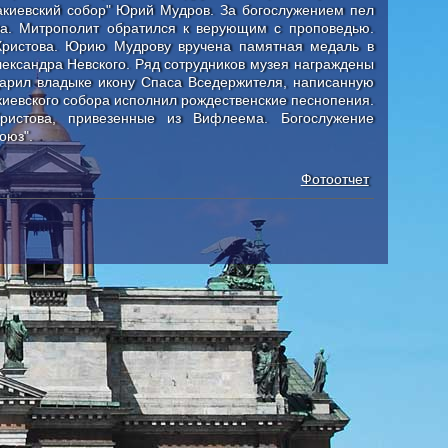
киевский собор" Юрий Мудров. За богослужением пел
ва. Митрополит обратился к верующим с проповедью.
Христова. Юрию Мудрову вручена памятная медаль в
лександра Невского. Ряд сотрудников музея награждены
арил владыке икону Спаса Вседержителя, написанную
иевского собора исполнил рождественские песнопения.
ристова, привезенные из Вифлеема. Богослужение
оюз".
Фотоотчет