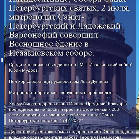
Петербургских святых, 2 июля,
митрополит Санкт-
Петербургский и Ладожский
Варсонофий совершил
Всенощное бдение в
Исаакиевском соборе.
Среди молящихся был директор ГМП "Исаакиевский собор"
Юрий Мудров.
Пел хор собора под руководством Льва Дунаева.
Митрополит обратился к верующим с проповедью.
Храму была подарена икона Иоанна Предтечи. Ключарю
преподнесены наперсный крест, изготовленный к 280-
летию епархии, и изданная к юбилею книга "Санкт-
Петербургская епархия. 1742-2022".
Директору музея также была подарена книга. Он преподнес
владыке образ Спасителя работы Георгия Панайотова.