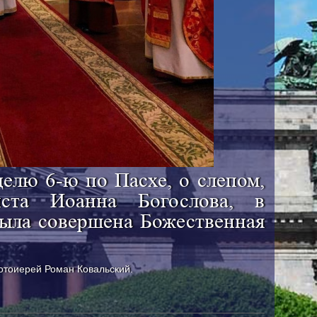
делю 6-ю по Пасхе, о слепом,
иста Иоанна Богослова, в
была совершена Божественная
отоиерей Роман Ковальский.