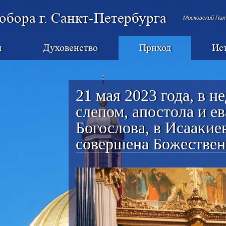
обора г. Санкт-Петербурга
Московский Па
я
Духовенство
Приход
Ис
21 мая 2023 года, в н
слепом, апостола и е
Богослова, в Исаакие
совершена Божествен