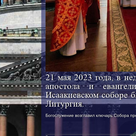
21 мая 2023 года, в не
апостола и евангел
Исаакиевском соборе 
Литургия.
Богослужение возглавил ключарь Собора пр