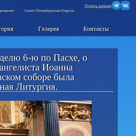
Подать записку
триархат
Санкт-Петербургская Епархия
тория
Галерея
Контакты
еделю 6-ю по Пасхе, о
вангелиста Иоанна
вском соборе была
ная Литургия.