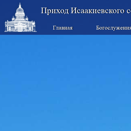
Приход Исаакиевского с
Главная
Богослужени