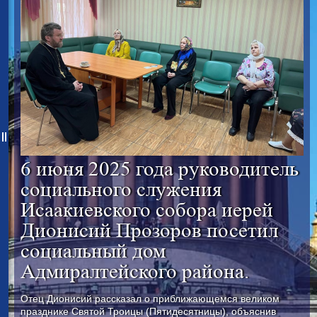
6 июня 2025 года руководитель
социального служения
Исаакиевского собора иерей
Дионисий Прозоров посетил
социальный дом
Адмиралтейского района.
Отец Дионисий рассказал о приближающемся великом
празднике Святой Троицы (Пятидесятницы), объяснив