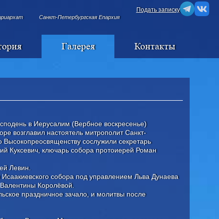
Подать записку
триархат
Санкт-Петербургская Епархия
тория
Галерея
Контакты
осподень в Иерусалим (Вербное воскресенье)
оре возглавил настоятель митрополит Санкт-
о Высокопреосвященству сослужили секретарь
ий Куксевич, ключарь собора протоиерей Роман
ей Левин.
Исаакиевского собора под управлением Льва Дунаева
 Валентины Королёвой.
льское праздничное зачало, и молитвы после