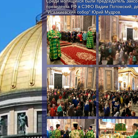
Среди молящихся были председатель Заксо
президента РФ в СЗФО Вадим Потомский, д
"Исаакиевский собор" Юрий Мудров.