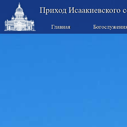
Приход Исаакиевского с
Главная
Богослужени