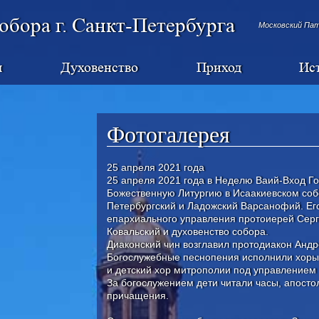
обора г. Санкт-Петербурга
Московский Па
я
Духовенство
Приход
Ис
Фотогалерея
25 апреля 2021 года
25 апреля 2021 года в Неделю Ваий-Вход Г
Божественную Литургию в Исаакиевском соб
Петербургский и Ладожский Варсанофий. Ег
епархиального управления протоиерей Серг
Ковальский и духовенство собора.
Диаконский чин возглавил протодиакон Андр
Богослужебные песнопения исполнили хоры 
и детский хор митрополии под управлением
За богослужением дети читали часы, апосто
причащения.