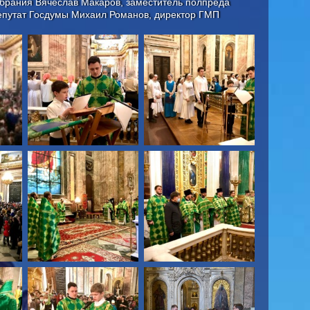
брания Вячеслав Макаров, заместитель полпреда
епутат Госдумы Михаил Романов, директор ГМП