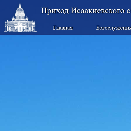
Приход Исаакиевского с
Главная
Богослужени