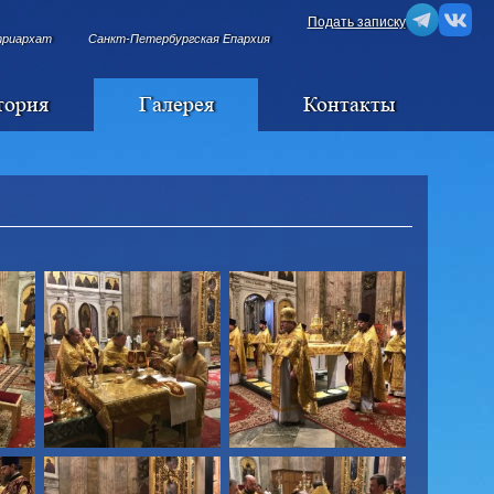
Подать записку
триархат
Санкт-Петербургская Епархия
тория
Галерея
Контакты