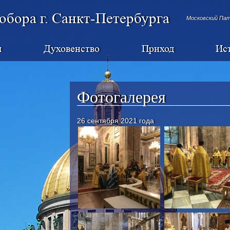
обора г. Санкт-Петербурга
Московский Па
я
Духовенство
Приход
Ис
Фотогалерея
26 сентября 2021 года