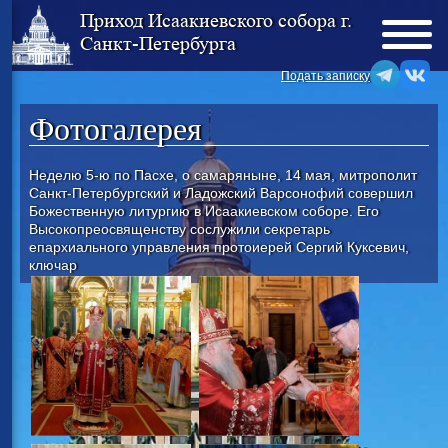
Приход Исаакиевского собора г.
Санкт-Петербурга
Подать записку
Фотогалерея
Неделю 5-ю по Пасхе, о самаряныне, 14 мая, митрополит
Санкт-Петербургский и Ладожский Варсонофий совершил
Божественную литургию в Исаакиевском соборе. Его
Высокопреосвященству сослужили секретарь
епархиального управления протоиерей Сергий Куксевич,
ключар