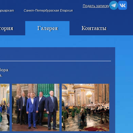
Подать записку
триархат
Санкт-Петербургская Епархия
тория
Галерея
Контакты
бора
а.