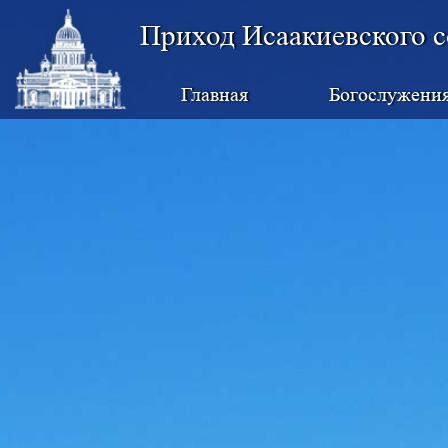
Приход Исаакиевского с
Главная
Богослужени