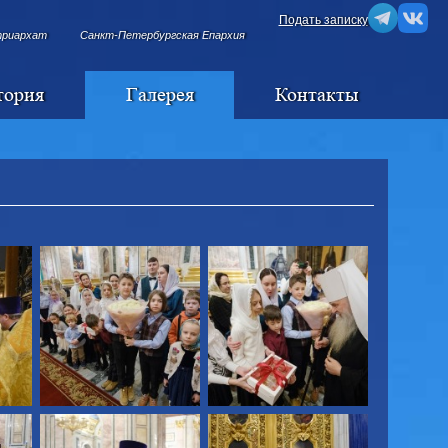
Подать записку
триархат
Санкт-Петербургская Епархия
тория
Галерея
Контакты