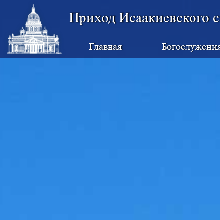
Приход Исаакиевского с
Главная
Богослужени