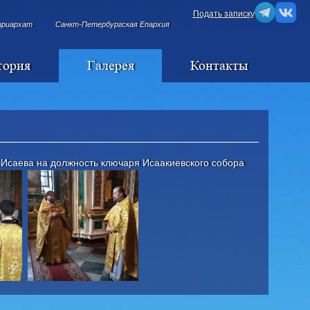
Подать записку
триархат
Санкт-Петербургская Епархия
тория
Галерея
Контакты
Исаева на должность ключаря Исаакиевского собора