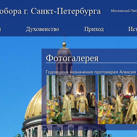
обора г. Санкт-Петербурга
Московский Па
я
Духовенство
Приход
Ис
Фотогалерея
Годовщина назначения протоиерея Алексия 