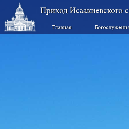
Приход Исаакиевского с
Главная
Богослужени