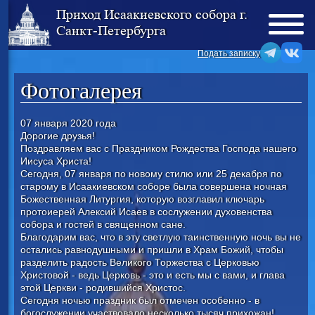
Приход Исаакиевского собора г.
Санкт-Петербурга
Подать записку
Фотогалерея
07 января 2020 года
Дорогие друзья!
Поздравляем вас с Праздником Рождества Господа нашего
Иисуса Христа!
Сегодня, 07 января по новому стилю или 25 декабря по
старому в Исаакиевском соборе была совершена ночная
Божественная Литургия, которую возглавил ключарь
протоиерей Алексий Исаев в сослужении духовенства
собора и гостей в священном сане.
Благодарим вас, что в эту светлую таинственную ночь вы не
остались равнодушными и пришли в Храм Божий, чтобы
разделить радость Великого Торжества с Церковью
Христовой - ведь Церковь - это и есть мы с вами, и глава
этой Церкви - родившийся Христос.
Сегодня ночью праздник был отмечен особенно - в
богослужении участвовало несколько тысяч прихожан!