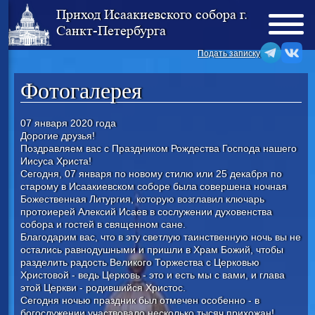
Приход Исаакиевского собора г.
Санкт-Петербурга
Подать записку
Фотогалерея
07 января 2020 года
Дорогие друзья!
Поздравляем вас с Праздником Рождества Господа нашего
Иисуса Христа!
Сегодня, 07 января по новому стилю или 25 декабря по
старому в Исаакиевском соборе была совершена ночная
Божественная Литургия, которую возглавил ключарь
протоиерей Алексий Исаев в сослужении духовенства
собора и гостей в священном сане.
Благодарим вас, что в эту светлую таинственную ночь вы не
остались равнодушными и пришли в Храм Божий, чтобы
разделить радость Великого Торжества с Церковью
Христовой - ведь Церковь - это и есть мы с вами, и глава
этой Церкви - родившийся Христос.
Сегодня ночью праздник был отмечен особенно - в
богослужении участвовало несколько тысяч прихожан!