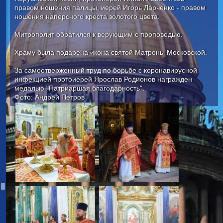
правом ношения палицы, иерей Игорь Ларченко - правом
ношения наперсного креста золотого цвета.
Митрополит обратился к верующим с проповедью.
Храму была подарена икона святой Матроны Московской.
За самоотверженный труд по борьбе с коронавирусной
инфекцией протоиерей Ярослав Родионов награжден
медалью "Патриаршая благодарность".
Фото: Андрей Петров