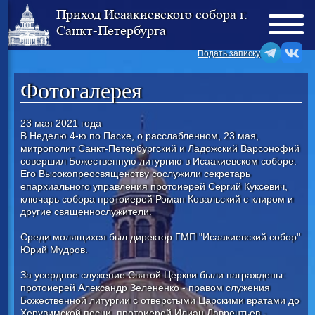
Приход Исаакиевского собора г.
Санкт-Петербурга
Подать записку
Фотогалерея
23 мая 2021 года
В Неделю 4-ю по Пасхе, о расслабленном, 23 мая,
митрополит Санкт-Петербургский и Ладожский Варсонофий
совершил Божественную литургию в Исаакиевском соборе.
Его Высокопреосвященству сослужили секретарь
епархиального управления протоиерей Сергий Куксевич,
ключарь собора протоиерей Роман Ковальский с клиром и
другие священнослужители.
Среди молящихся был директор ГМП "Исаакиевский собор"
Юрий Мудров.
За усердное служение Святой Церкви были награждены:
протоиерей Александр Зелененко - правом служения
Божественной литургии с отверстыми Царскими вратами до
Херувимской песни, протоиерей Илиан Лаврентьев -