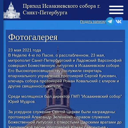
Приход Исаакиевского собора г.
Санкт-Петербурга
Подать записку
Фотогалерея
23 мая 2021 года
В Неделю 4-ю по Пасхе, о расслабленном, 23 мая,
митрополит Санкт-Петербургский и Ладожский Варсонофий
совершил Божественную литургию в Исаакиевском соборе.
Его Высокопреосвященству сослужили секретарь
епархиального управления протоиерей Сергий Куксевич,
ключарь собора протоиерей Роман Ковальский с клиром и
другие священнослужители.
Среди молящихся был директор ГМП "Исаакиевский собор"
Юрий Мудров.
За усердное служение Святой Церкви были награждены:
протоиерей Александр Зелененко - правом служения
Божественной литургии с отверстыми Царскими вратами до
Херувимской песни, протоиерей Илиан Лаврентьев -