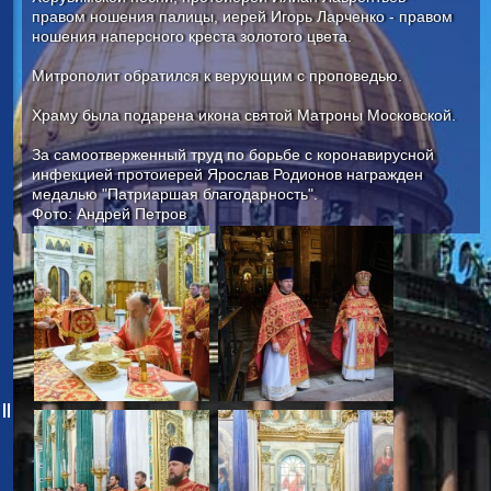
правом ношения палицы, иерей Игорь Ларченко - правом
ношения наперсного креста золотого цвета.
Митрополит обратился к верующим с проповедью.
Храму была подарена икона святой Матроны Московской.
За самоотверженный труд по борьбе с коронавирусной
инфекцией протоиерей Ярослав Родионов награжден
медалью "Патриаршая благодарность".
Фото: Андрей Петров