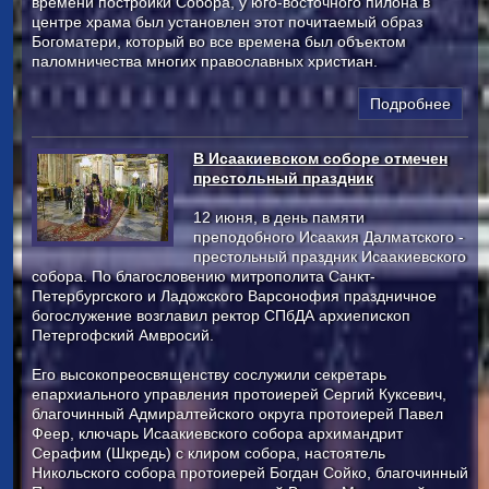
времени постройки Собора, у юго-восточного пилона в
центре храма был установлен этот почитаемый образ
Богоматери, который во все времена был объектом
паломничества многих православных христиан.
Подробнее
В Исаакиевском соборе отмечен
престольный праздник
12 июня, в день памяти
преподобного Исаакия Далматского -
престольный праздник Исаакиевского
собора. По благословению митрополита Санкт-
Петербургского и Ладожского Варсонофия праздничное
богослужение возглавил ректор СПбДА архиепископ
Петергофский Амвросий.
Его высокопреосвященству сослужили секретарь
епархиального управления протоиерей Сергий Куксевич,
благочинный Адмиралтейского округа протоиерей Павел
Феер, ключарь Исаакиевского собора архимандрит
Серафим (Шкредь) с клиром собора, настоятель
Никольского собора протоиерей Богдан Сойко, благочинный