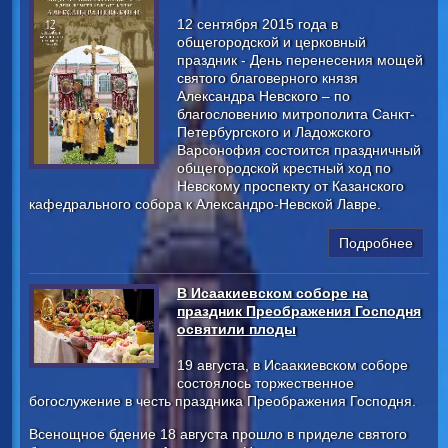
12 сентября 2015 года в
общегородской и церковный
праздник - День перенесения мощей
святого благоверного князя
Александра Невского – по
благословению митрополита Санкт-
Петербургского и Ладожского
Варсонофия состоится праздничный
общегородской крестный ход по
Невскому проспекту от Казанского
кафедрального собора к Александро-Невской Лавре.
Подробнее
В Исаакиевском соборе на
праздник Преображения Господня
освятили плоды
19 августа, в Исаакиевском соборе
состоялось торжественное
богослужение в честь праздника Преображения Господня.
Всенощное бдение 18 августа прошло в приделе святого