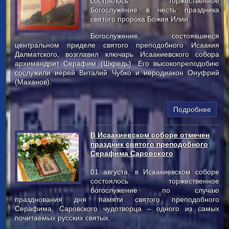
состоялось торжественное
богослужение в честь праздника
святого пророка Божия Илии.
Богослужение, состоявшееся
центральном приделе святого преподобного Исаакия
Далматского, возглавил ключарь Исаакиевского собора
архимандрит Серафим (Шкредь). Его высокопреподобию
сослужили иерей Виталий Чубко и иеродиакон Онуфрий
(Маханов).
Подробнее
В Исаакиевском соборе отмечен
праздник святого преподобного
Серафима Саровского
01 августа, в Исаакиевском соборе
состоялось торжественное
богослужение по случаю
празднования дня памяти святого преподобного
Серафима, Саровского чудотворца – одного из самых
почитаемых русских святых.