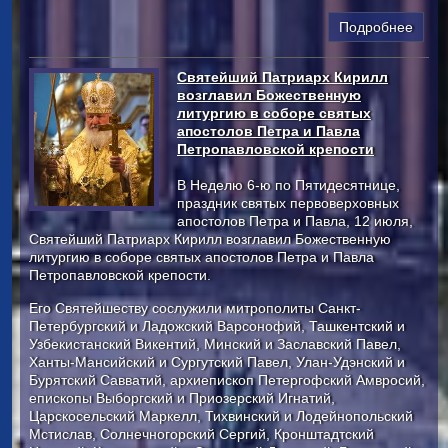
Подробнее
Святейший Патриарх Кирилл
возглавил Божественную
литургию в соборе святых
апостолов Петра и Павла
Петропавловской крепости
В Неделю 6-ю по Пятидесятнице,
праздник святых первоверховных
апостолов Петра и Павла, 12 июля,
Святейший Патриарх Кирилл возглавил Божественную
литургию в соборе святых апостолов Петра и Павла
Петропавловской крепости.
Его Святейшеству сослужили митрополиты Санкт-
Петербургский и Ладожский Варсонофий, Ташкентский и
Узбекистанский Викентий, Минский и Заславский Павел,
Ханты-Мансийский и Сургутский Павел, Улан-Удэнский и
Бурятский Савватий, архиепископ Петергофский Амвросий,
епископы Выборгский и Приозерский Игнатий,
Царскосельский Маркелл, Тихвинский и Лодейнопольский
Мстислав, Солнечногорский Сергий, Кронштадтский