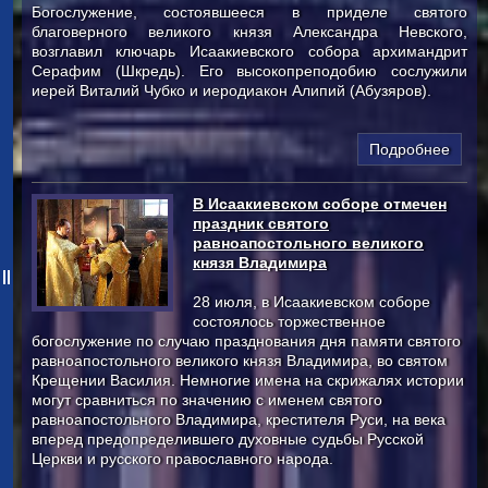
Богослужение, состоявшееся в приделе святого
благоверного великого князя Александра Невского,
возглавил ключарь Исаакиевского собора архимандрит
Серафим (Шкредь). Его высокопреподобию сослужили
иерей Виталий Чубко и иеродиакон Алипий (Абузяров).
Подробнее
В Исаакиевском соборе отмечен
праздник святого
равноапостольного великого
князя Владимира
28 июля, в Исаакиевском соборе
состоялось торжественное
богослужение по случаю празднования дня памяти святого
равноапостольного великого князя Владимира, во святом
Крещении Василия. Немногие имена на скрижалях истории
могут сравниться по значению с именем святого
равноапостольного Владимира, крестителя Руси, на века
вперед предопределившего духовные судьбы Русской
Церкви и русского православного народа.