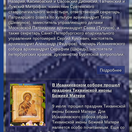
Назарий, Касимовский и Сасовский Дионисий, Гатчинский и
Лужский Митрофан, наместник Сретенского
ставропигиального монастыря, ответственный секретарь
Патриаршего совета по культуре архимандрит Тихон
(Шевкунов), заместитель управляющего делами
Московской Патриархии архимандрит Савва (Тутунов), а
также секретарь Санкт-Петербургского епархиального
управления протоиерей Сергий Куксевич, настоятель
архимандрит Александр (Федоров), ключарь Исаакиевского
собора архимандрит Серафим (Шкредь), настоятели
петербургских храмов, духовенство Бурятской митрополии.
Подробнее
В Исаакиевском соборе прошел
праздник Тихвинской иконы
Божией Матери
9 июля прошел праздник Тихвинской
иконы Божией Матери. Для
Исаакиевского собора образ
Тихвинской иконы Божией Матери
является особо почитаемым. Еще со