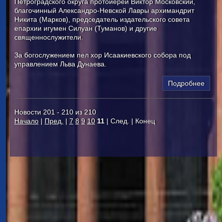
Петроградского округа протоиерей Виктор Московский,
благочинный Александро-Невской Лавры архимандрит
Никита (Марков), председатель издательского совета
епархии игумен Силуан (Туманов) и другие
священнослужители.
За богослужением пел хор Исаакиевского собора под
управлением Льва Дунаева.
Подробнее
Новости 201 - 210 из 210
Начало
|
Пред.
|
7
8
9
10
11
| След. | Конец