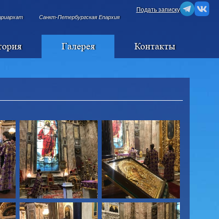
Подать записку
триархат
Санкт-Петербургская Епархия
тория
Галерея
Контакты