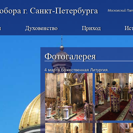
обора г. Санкт-Петербурга
Московский Па
я
Духовенство
Приход
Ис
Фотогалерея
4 марта.Божественная Литургия.