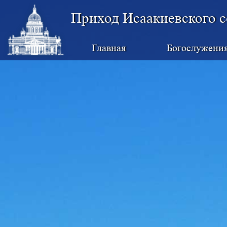
Приход Исаакиевского с
Главная
Богослужени