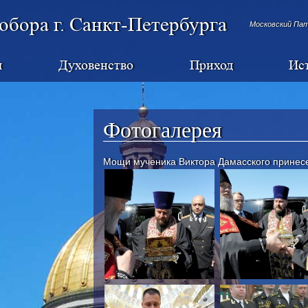
обора г. Санкт-Петербурга
Московский Па
я
Духовенство
Приход
Ис
Фотогалерея
Мощи мученика Виктора Дамасского принес