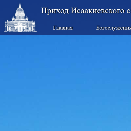
Приход Исаакиевского с
Главная
Богослужени