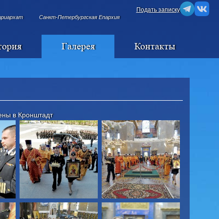
Подать записку
триархат
Санкт-Петербургская Епархия
тория
Галерея
Контакты
ены в Кронштадт