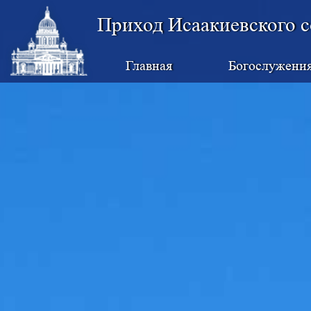
Приход Исаакиевского с
Главная
Богослужени