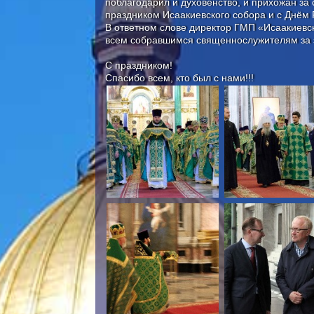
поблагодарил и духовенство, и прихожан за
праздником Исаакиевского собора и с Днём 
В ответном слове директор ГМП «Исаакиевс
всем собравшимся священнослужителям за 
С праздником!
Спасибо всем, кто был с нами!!!