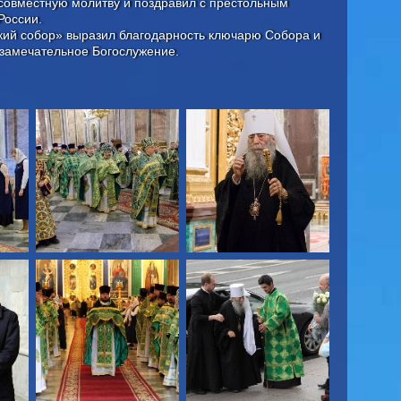
 совместную молитву и поздравил с престольным
России.
кий собор» выразил благодарность ключарю Собора и
замечательное Богослужение.