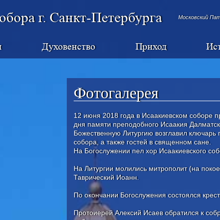
обора г. Санкт-Петербурга
Московский Па
я
Духовенство
Приход
Ис
Фотогалерея
12 июня 2018 года в Исаакиевском соборе п
дня памяти преподобного Исаакия Далматск
Божественную Литургию возглавил ключарь 
собора, а также гостей в священном сане.
На Богослужении пел хор Исаакиевского со
На Литургии молились митрополит (на покое
Таврический Иоанн.
По окончании Богослужения состоялся крес
Протоиерей Алексий Исаев обратился к соб