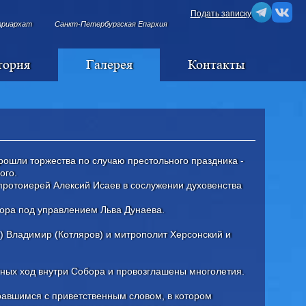
Подать записку
триархат
Санкт-Петербургская Епархия
тория
Галерея
Контакты
рошли торжества по случаю престольного праздника -
ого.
протоиерей Алексий Исаев в сослужении духовенства
бора под управлением Льва Дунаева.
) Владимир (Котляров) и митрополит Херсонский и
тных ход внутри Собора и провозглашены многолетия.
равшимся с приветственным словом, в котором