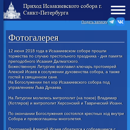
Приход Исаакиевского собора г.
Санкт-Петербурга
Подать записку
Фотогалерея
12 июня 2018 года в Исаакиевском соборе прошли
торжества по случаю престольного праздника - дня памяти
преподобного Исаакия Далматского.
Божественную Литургию возглавил ключарь протоиерей
Алексий Исаев в сослужении духовенства собора, а также
гостей в священном сане.
На Богослужении пел хор Исаакиевского собора под
управлением Льва Дунаева.
На Литургии молились митрополит (на покое) Владимир
(Котляров) и митрополит Херсонский и Таврический Иоанн.
По окончании Богослужения состоялся крестных ход внутри
Собора и провозглашены многолетия.
Протоиерей Алексий Исаев обратился к собравшимся с