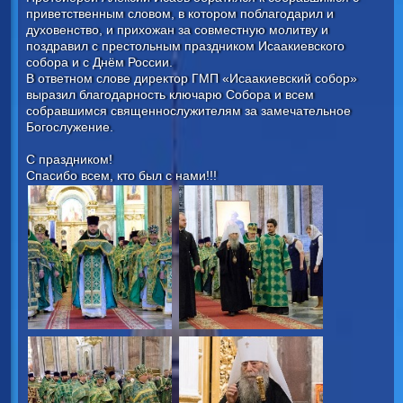
приветственным словом, в котором поблагодарил и
духовенство, и прихожан за совместную молитву и
поздравил с престольным праздником Исаакиевского
собора и с Днём России.
В ответном слове директор ГМП «Исаакиевский собор»
выразил благодарность ключарю Собора и всем
собравшимся священнослужителям за замечательное
Богослужение.
С праздником!
Спасибо всем, кто был с нами!!!