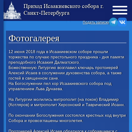
Приход Исаакиевского собора г.
Санкт-Петербурга
Подать записку
Фотогалерея
12 июня 2018 года в Исаакиевском соборе прошли
торжества по случаю престольного праздника - дня памяти
преподобного Исаакия Далматского.
Божественную Литургию возглавил ключарь протоиерей
Алексий Исаев в сослужении духовенства собора, а также
гостей в священном сане.
На Богослужении пел хор Исаакиевского собора под
управлением Льва Дунаева.
На Литургии молились митрополит (на покое) Владимир
(Котляров) и митрополит Херсонский и Таврический Иоанн.
По окончании Богослужения состоялся крестных ход внутри
Собора и провозглашены многолетия.
Протоиерей Алексий Исаев обратился к собравшимся с