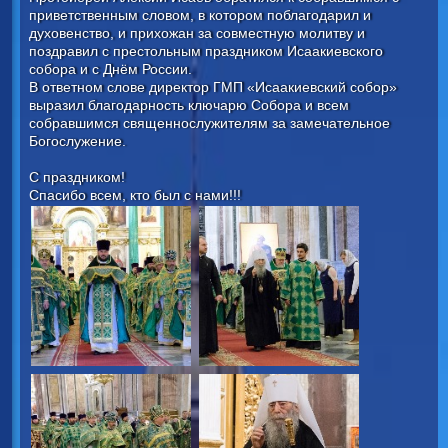
приветственным словом, в котором поблагодарил и
духовенство, и прихожан за совместную молитву и
поздравил с престольным праздником Исаакиевского
собора и с Днём России.
В ответном слове директор ГМП «Исаакиевский собор»
выразил благодарность ключарю Собора и всем
собравшимся священнослужителям за замечательное
Богослужение.
С праздником!
Спасибо всем, кто был с нами!!!