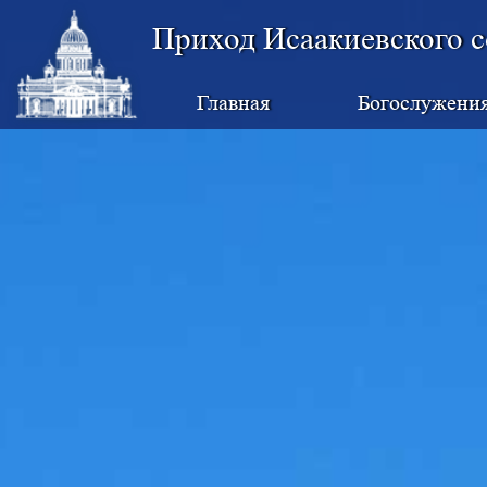
Приход Исаакиевского с
Главная
Богослужени