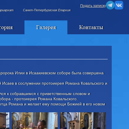
Подать записку
триархат
Санкт-Петербургская Епархия
тория
Галерея
Контакты
о пророка Илии в Исаакиевском соборе была совершена
й Исаев в сослужении протоиерея Романа Ковальского и
лся к собравшимся с приветственным словом и
обора - протоиерея Романа Ковальского.
 отца Романа и желает ему помощи Божией в его новом